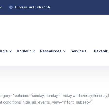
ec
Lundi au jeudi :
9 h à 15 h
algie
Douleur
Ressources
Services
Devenir
ategory=” columns=’sunday,monday,tuesday,wednesday,thursday,f
 conditions’ hide_all_events_view=’1′ font_subset=”]