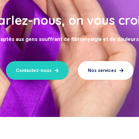
arlez-nous, on vous croi
aptés aux gens souffrant de fibromyalgie et de douleur
Contactez-nous
Nos services