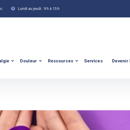
ec
Lundi au jeudi :
9 h à 15 h
algie
Douleur
Ressources
Services
Devenir