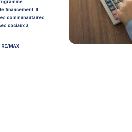
programme
e financement. Il
mes communautaires
ces sociaux à
e RE/MAX